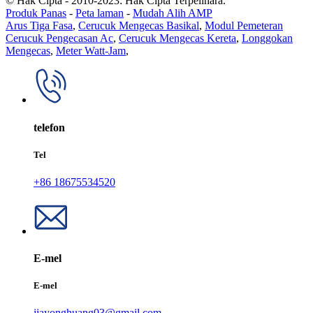
© Hak Cipta - 2010-2023: Hak Cipta Terpelihara.
Produk Panas
-
Peta laman
-
Mudah Alih AMP
Arus Tiga Fasa
,
Cerucuk Mengecas Basikal
,
Modul Pemeteran
Cerucuk Pengecasan Ac
,
Cerucuk Mengecas Kereta
,
Longgokan
Mengecas
,
Meter Watt-Jam
,
telefon
Tel
+86 18675534520
E-mel
E-mel
jiayonghuang03@gmail.com