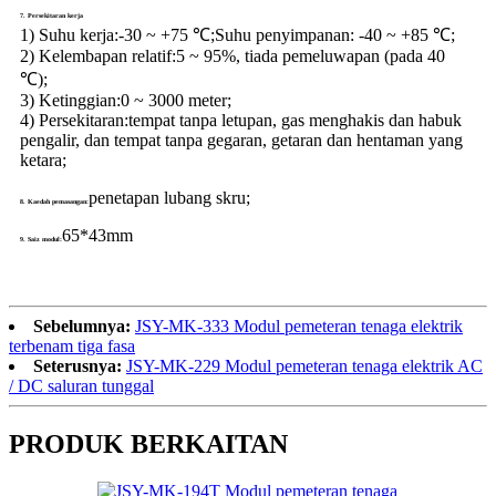
7. Persekitaran kerja
1) Suhu kerja:
-30 ~ +75 ℃;Suhu penyimpanan: -40 ~ +85 ℃;
2) Kelembapan relatif:
5 ~ 95%, tiada pemeluwapan (pada 40
℃);
3) Ketinggian:
0 ~ 3000 meter;
4) Persekitaran:
tempat tanpa letupan, gas menghakis dan habuk
pengalir, dan tempat tanpa gegaran, getaran dan hentaman yang
ketara;
penetapan lubang skru;
8. Kaedah pemasangan:
65*43mm
9. Saiz modul:
Sebelumnya:
JSY-MK-333 Modul pemeteran tenaga elektrik
terbenam tiga fasa
Seterusnya:
JSY-MK-229 Modul pemeteran tenaga elektrik AC
/ DC saluran tunggal
PRODUK BERKAITAN