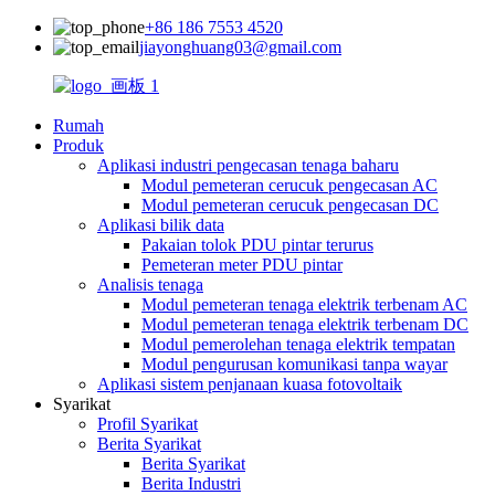
+86 186 7553 4520
jiayonghuang03@gmail.com
Rumah
Produk
Aplikasi industri pengecasan tenaga baharu
Modul pemeteran cerucuk pengecasan AC
Modul pemeteran cerucuk pengecasan DC
Aplikasi bilik data
Pakaian tolok PDU pintar terurus
Pemeteran meter PDU pintar
Analisis tenaga
Modul pemeteran tenaga elektrik terbenam AC
Modul pemeteran tenaga elektrik terbenam DC
Modul pemerolehan tenaga elektrik tempatan
Modul pengurusan komunikasi tanpa wayar
Aplikasi sistem penjanaan kuasa fotovoltaik
Syarikat
Profil Syarikat
Berita Syarikat
Berita Syarikat
Berita Industri