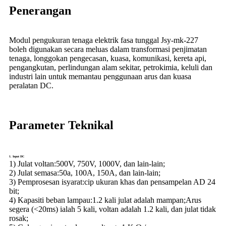
Penerangan
Modul pengukuran tenaga elektrik fasa tunggal Jsy-mk-227
boleh digunakan secara meluas dalam transformasi penjimatan
tenaga, longgokan pengecasan, kuasa, komunikasi, kereta api,
pengangkutan, perlindungan alam sekitar, petrokimia, keluli dan
industri lain untuk memantau penggunaan arus dan kuasa
peralatan DC.
Parameter Teknikal
1. Input DC
1) Julat voltan:
500V, 750V, 1000V, dan lain-lain;
2) Julat semasa:
50a, 100A, 150A, dan lain-lain;
3) Pemprosesan isyarat:
cip ukuran khas dan pensampelan AD 24
bit;
4) Kapasiti beban lampau:
1.2 kali julat adalah mampan;Arus
segera (<20ms) ialah 5 kali, voltan adalah 1.2 kali, dan julat tidak
rosak;