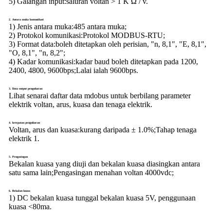
5) Galangan input:
saluran voltan > 1 K Ω / v.
2. Antara muka komunikasi
1) Jenis antara muka:
485 antara muka;
2) Protokol komunikasi:
Protokol MODBUS-RTU;
3) Format data:
boleh ditetapkan oleh perisian, "n, 8,1", "E, 8,1",
"O, 8,1", "n, 8,2";
4) Kadar komunikasi:
kadar baud boleh ditetapkan pada 1200,
2400, 4800, 9600bps;Lalai ialah 9600bps.
3. Data output pengukuran
Lihat senarai daftar data mdobus untuk berbilang parameter
elektrik voltan, arus, kuasa dan tenaga elektrik.
4. ketepatan pengukuran
Voltan, arus dan kuasa:
kurang daripada ± 1.0%;Tahap tenaga
elektrik 1.
5. Pengasingan
Bekalan kuasa yang diuji dan bekalan kuasa diasingkan antara
satu sama lain;Pengasingan menahan voltan 4000vdc;
6. Bekalan kuasa
1) DC bekalan kuasa tunggal bekalan kuasa 5V, penggunaan
kuasa <80ma.