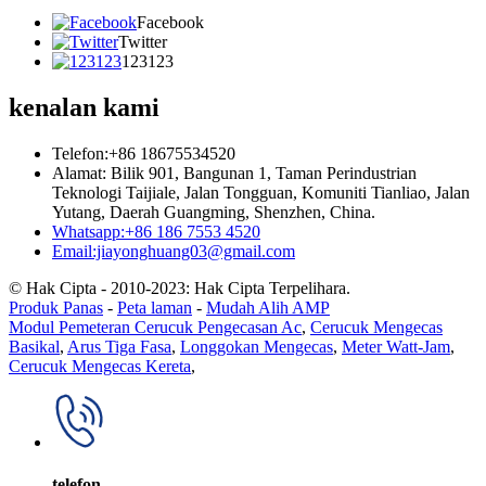
Facebook
Twitter
123123
kenalan kami
Telefon:+86 18675534520
Alamat: Bilik 901, Bangunan 1, Taman Perindustrian
Teknologi Taijiale, Jalan Tongguan, Komuniti Tianliao, Jalan
Yutang, Daerah Guangming, Shenzhen, China.
Whatsapp:+86 186 7553 4520
Email:jiayonghuang03@gmail.com
© Hak Cipta - 2010-2023: Hak Cipta Terpelihara.
Produk Panas
-
Peta laman
-
Mudah Alih AMP
Modul Pemeteran Cerucuk Pengecasan Ac
,
Cerucuk Mengecas
Basikal
,
Arus Tiga Fasa
,
Longgokan Mengecas
,
Meter Watt-Jam
,
Cerucuk Mengecas Kereta
,
telefon