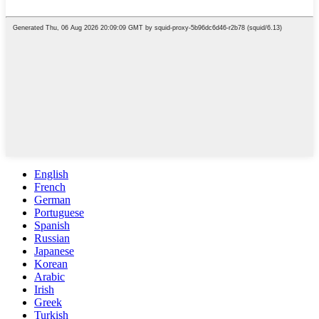
English
French
German
Portuguese
Spanish
Russian
Japanese
Korean
Arabic
Irish
Greek
Turkish