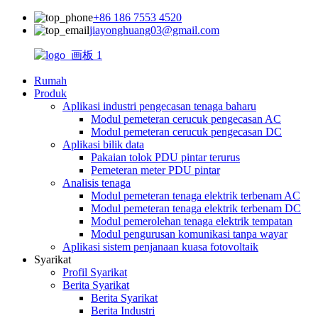
+86 186 7553 4520
jiayonghuang03@gmail.com
Rumah
Produk
Aplikasi industri pengecasan tenaga baharu
Modul pemeteran cerucuk pengecasan AC
Modul pemeteran cerucuk pengecasan DC
Aplikasi bilik data
Pakaian tolok PDU pintar terurus
Pemeteran meter PDU pintar
Analisis tenaga
Modul pemeteran tenaga elektrik terbenam AC
Modul pemeteran tenaga elektrik terbenam DC
Modul pemerolehan tenaga elektrik tempatan
Modul pengurusan komunikasi tanpa wayar
Aplikasi sistem penjanaan kuasa fotovoltaik
Syarikat
Profil Syarikat
Berita Syarikat
Berita Syarikat
Berita Industri