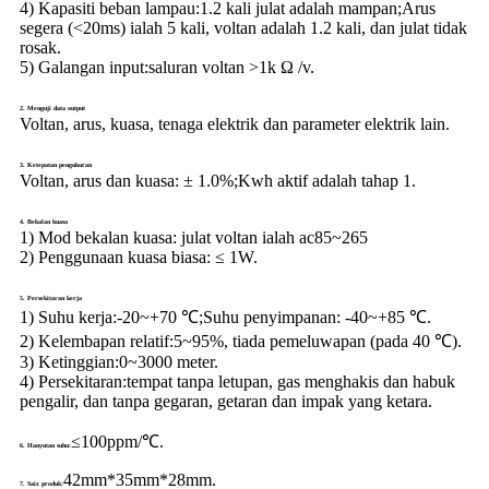
4) Kapasiti beban lampau:
1.2 kali julat adalah mampan;Arus
segera (<20ms) ialah 5 kali, voltan adalah 1.2 kali, dan julat tidak
rosak.
5) Galangan input:
saluran voltan >1k Ω /v.
2. Menguji data output
Voltan, arus, kuasa, tenaga elektrik dan parameter elektrik lain.
3. Ketepatan pengukuran
Voltan, arus dan kuasa: ± 1.0%;Kwh aktif adalah tahap 1.
4. Bekalan kuasa
1) Mod bekalan kuasa: julat voltan ialah ac85~265
2) Penggunaan kuasa biasa: ≤ 1W.
5. Persekitaran kerja
1) Suhu kerja:
-20~+70 ℃;Suhu penyimpanan: -40~+85 ℃.
2) Kelembapan relatif:
5~95%, tiada pemeluwapan (pada 40 ℃).
3) Ketinggian:
0~3000 meter.
4) Persekitaran:
tempat tanpa letupan, gas menghakis dan habuk
pengalir, dan tanpa gegaran, getaran dan impak yang ketara.
≤100ppm/℃.
6. Hanyutan suhu:
42mm*35mm*28mm.
7. Saiz produk: