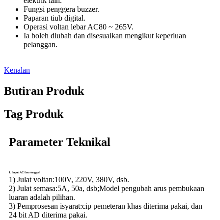
elektrik lain.
Fungsi penggera buzzer.
Paparan tiub digital.
Operasi voltan lebar AC80 ~ 265V.
Ia boleh diubah dan disesuaikan mengikut keperluan
pelanggan.
Kenalan
Butiran Produk
Tag Produk
Parameter Teknikal
1. Input AC fasa tunggal
1)
Julat voltan:
100V, 220V, 380V, dsb.
2) Julat semasa:
5A, 50a, dsb;Model pengubah arus pembukaan
luaran adalah pilihan.
3) Pemprosesan isyarat:
cip pemeteran khas diterima pakai, dan
24 bit AD diterima pakai.